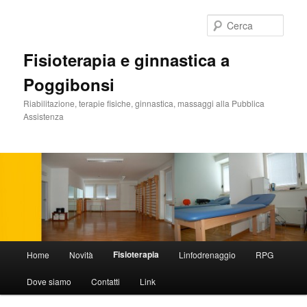
Vai
al
Cerca
contenuto
principale
Fisioterapia e ginnastica a
Poggibonsi
Riabilitazione, terapie fisiche, ginnastica, massaggi alla Pubblica
Assistenza
Menu
Fisioterapia
Home
Novità
Linfodrenaggio
RPG
principale
Dove siamo
Contatti
Link